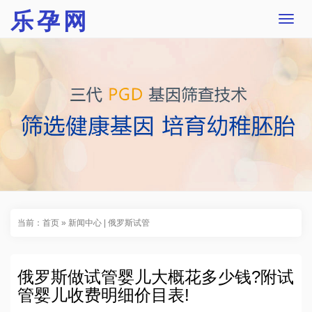
乐孕网
T
o
g
g
l
e
n
a
v
i
g
a
t
i
o
n
当前：
首页
»
新闻中心
|
俄罗斯试管
俄罗斯做试管婴儿大概花多少钱?附试
管婴儿收费明细价目表!