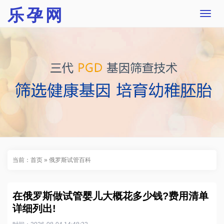
乐孕网
T
o
g
g
l
e
n
a
v
i
g
a
t
i
o
n
当前：
首页
»
俄罗斯试管百科
在俄罗斯做试管婴儿大概花多少钱?费用清单
详细列出!