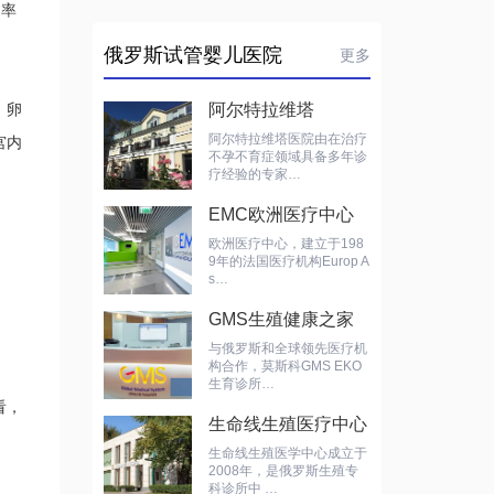
功率
俄罗斯试管婴儿医院
更多
、卵
阿尔特拉维塔
阿尔特拉维塔医院由在治疗
宫内
不孕不育症领域具备多年诊
。
疗经验的专家…
EMC欧洲医疗中心
欧洲医疗中心，建立于198
9年的法国医疗机构Europ A
s…
GMS生殖健康之家
与俄罗斯和全球领先医疗机
构合作，莫斯科GMS EKO
生育诊所…
看，
生命线生殖医疗中心
生命线生殖医学中心成立于
2008年，是俄罗斯生殖专
科诊所中 …