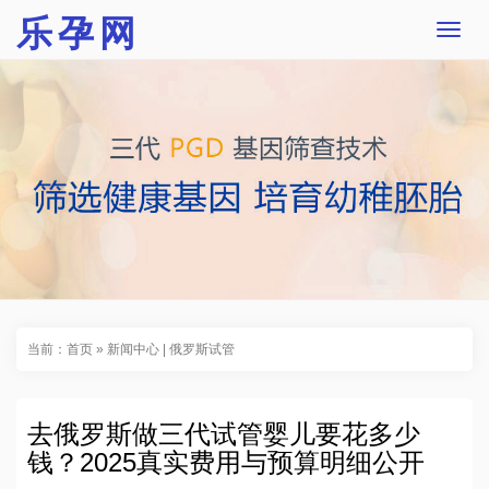
乐孕网
T
o
g
g
l
e
n
a
v
i
g
a
t
i
o
n
当前：
首页
»
新闻中心
|
俄罗斯试管
去俄罗斯做三代试管婴儿要花多少
钱？2025真实费用与预算明细公开