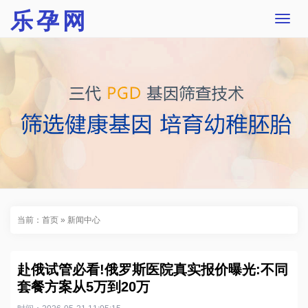
乐孕网
T
o
g
g
l
e
n
a
v
i
g
a
t
i
o
n
当前：
首页
»
新闻中心
赴俄试管必看!俄罗斯医院真实报价曝光:不同
套餐方案从5万到20万